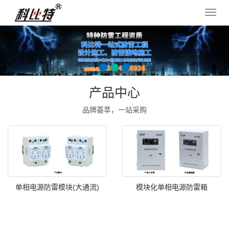
导
航
菜
单
产品中心
品牌荟萃，一站采购
单相电源防雷模块(大通流)
模块化单相电源防雷箱